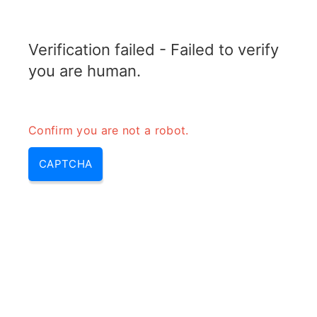
RADARTOPIX.COM
Verification failed - Failed to verify
MENU
you are human.
Confirm you are not a robot.
CAPTCHA
Interférence d\’un signal avec
un autre – interférer dans