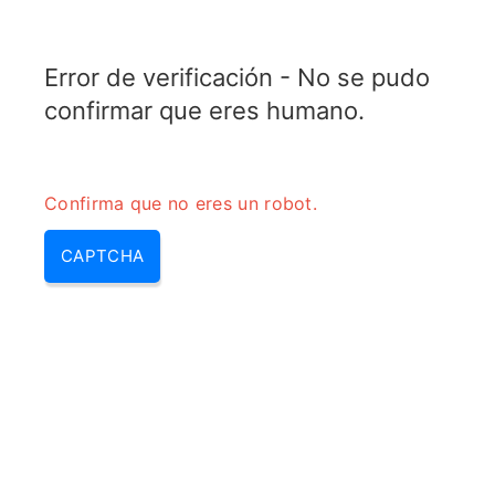
RADARTOPIX.COM
Error de verificación - No se pudo
MENU
confirmar que eres humano.
Confirma que no eres un robot.
CAPTCHA
Interferencia de
radiofrecuencia – tipos de