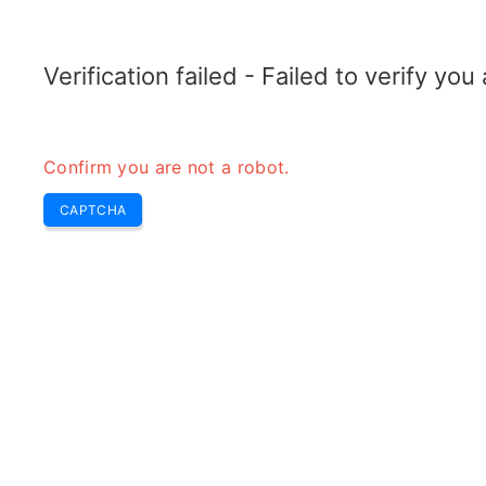
RADARTOPIX.COM
Recherche
Radar
Outils
Verification failed - Failed to verify yo
Confirm you are not a robot.
CAPTCHA