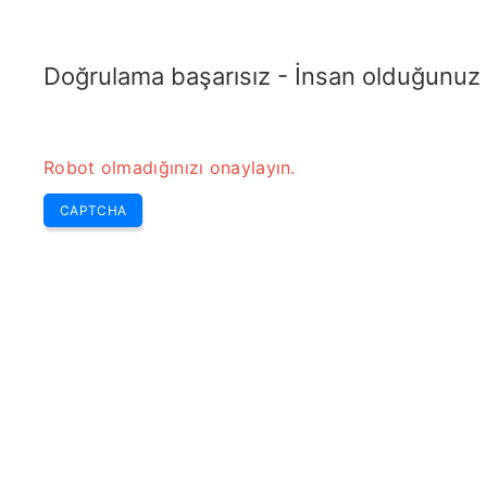
RADARTOPIX.COM
Ara
Radar
Araçlar
Doğrulama başarısız - İnsan olduğunuz
Robot olmadığınızı onaylayın.
Ra
CAPTCHA
& 
Ho
em
Ram
rad