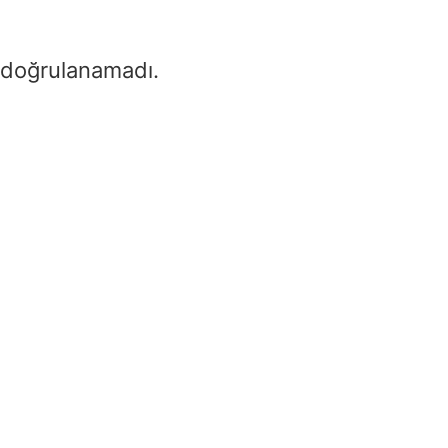
 doğrulanamadı.
m boyası – ram boyası nedir | ram
radar emici boya
me
/
Ram boyası – ram boyası nedir | ram boya & r
ici boya
 boyası – ram boyası nedir | ram boya
ar emici boya