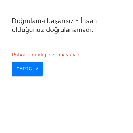
RADARTOPIX.COM
Doğrulama başarısız - İnsan
MENU
olduğunuz doğrulanamadı.
Robot olmadığınızı onaylayın.
CAPTCHA
Deniz radarı (deniz radarı
bulmaca, deniz radar, deniz