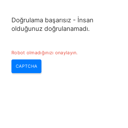
RADARTOPIX.COM
Doğrulama başarısız - İnsan
MENU
olduğunuz doğrulanamadı.
Robot olmadığınızı onaylayın.
CAPTCHA
Diferansiyel Mikroşerit
Empedans Hesaplayıcı