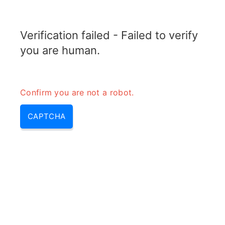
RADARTOPIX.COM
Verification failed - Failed to verify
MENU
you are human.
Confirm you are not a robot.
CAPTCHA
Qu’est-ce que le matériau
d’absorption du radar pour les