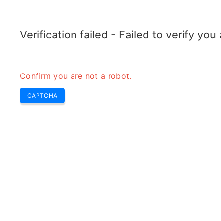
RADARTOPIX.COM
Recherche
Radar
Outils
Verification failed - Failed to verify yo
Confirm you are not a robot.
CAPTCHA