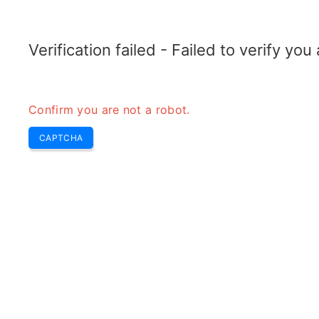
RADARTOPIX.COM
Recherche
Radar
Outils
Verification failed - Failed to verify yo
Confirm you are not a robot.
CAPTCHA