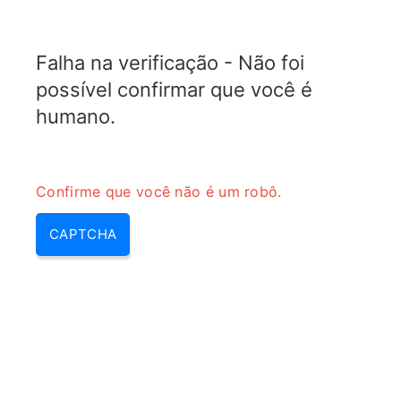
RADARTOPIX.COM
Falha na verificação - Não foi
MENU
possível confirmar que você é
humano.
Confirme que você não é um robô.
CAPTCHA
Calculadora de Faixa Dinâmica
Livre de Interferência (SFDR)