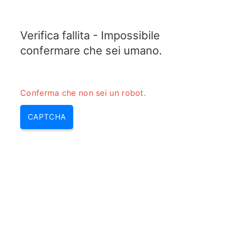
RADARTOPIX.COM
Verifica fallita - Impossibile
MENU
confermare che sei umano.
Conferma che non sei un robot.
CAPTCHA
Calcolatore della portata
massima inequivocabile