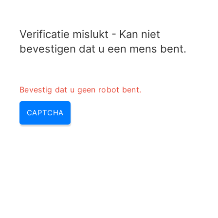
RADARTOPIX.COM
Verificatie mislukt - Kan niet
MENU
bevestigen dat u een mens bent.
Bevestig dat u geen robot bent.
CAPTCHA
Berekening van het maximale
eenduidige bereik