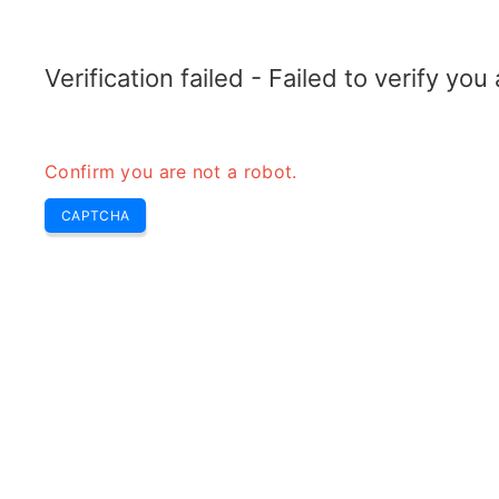
RADARTOPIX.COM
Recherche
Radar
Outils
Verification failed - Failed to verify yo
Confirm you are not a robot.
CAPTCHA