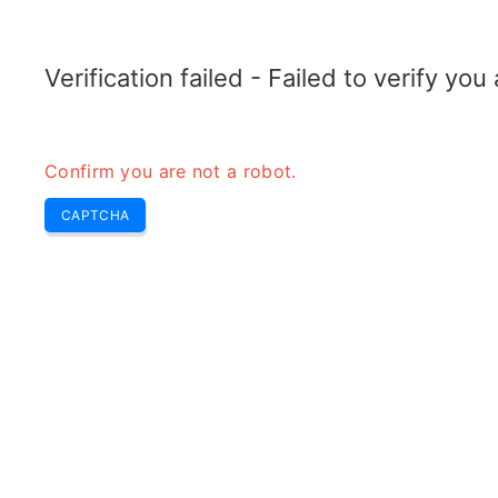
RADARTOPIX.COM
Recherche
Radar
Outils
Verification failed - Failed to verify yo
Confirm you are not a robot.
CAPTCHA