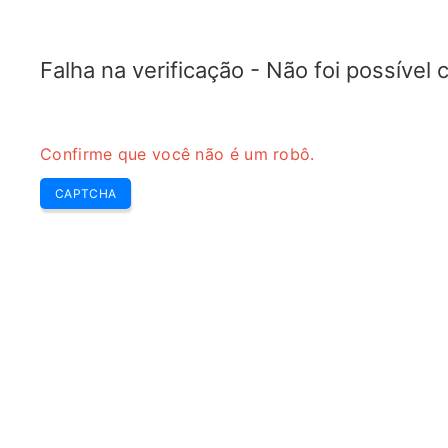
RADARTOPIX.COM
Pesquisa
Radar
Ferramentas
Falha na verificação - Não foi possível
Confirme que você não é um robô.
CAPTCHA