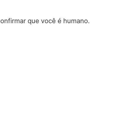
 confirmar que você é humano.
Qual é o princípio de funciona
do refletor de canto?
Home
/
Qual é o princípio de funcionamento 
refletor de canto?
Neste guia, abordaremos Qual é o princípio de fun
do refletor de canto?, Qual é o princípio de funcio
refletor de canto?, Qual é o princípio de funcionam