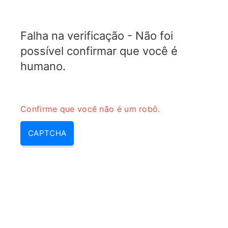
RADARTOPIX.COM
Falha na verificação - Não foi
MENU
possível confirmar que você é
humano.
Confirme que você não é um robô.
CAPTCHA
Ladar – ladar vs lidar, o que é
lidar | lidar & laldar