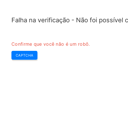
RADARTOPIX.COM
Pesquisa
Radar
Ferramentas
Falha na verificação - Não foi possível
Confirme que você não é um robô.
CAPTCHA