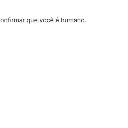
 confirmar que você é humano.
O que é reconhecimento de al
Home
/
O que é reconhecimento de alvo?
Hoje, vamos aprender o que é reconhecimento de a
Qual é o processo de reconhecimento de alvos?, O 
reconhecimento de alvos nas forças armadas?
O que é reconhecimento de alvo?