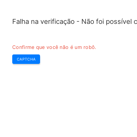
RADARTOPIX.COM
Pesquisa
Radar
Ferramentas
Falha na verificação - Não foi possível
Confirme que você não é um robô.
CAPTCHA