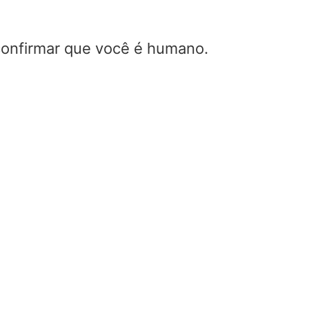
 confirmar que você é humano.
Calculadora de sinal mínimo
detectável (MDS)
Home
/
Calculadora de sinal mínimo detectáv
(MDS)
Esta calculadora estima o sinal mínimo detectável,
chamado de ruído de fundo de um receptor. Ele aju
determinar a menor potência de sinal que um siste