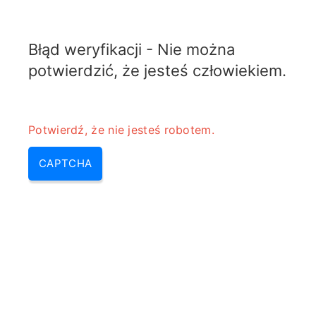
RADARTOPIX.COM
Błąd weryfikacji - Nie można
MENU
potwierdzić, że jesteś człowiekiem.
Potwierdź, że nie jesteś robotem.
CAPTCHA
Kalkulator anteny