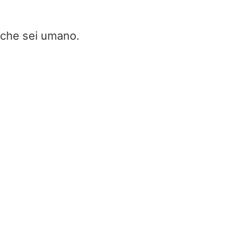
e che sei umano.
Angolo di azimut (angolo azimutal
angolo azimut, azimut angolo)
Home
/
Angolo di azimut (angolo azimutale, angol
azimut, azimut angolo)
Angolo di azimut (angolo azimutale, an
azimut, azimut angolo)