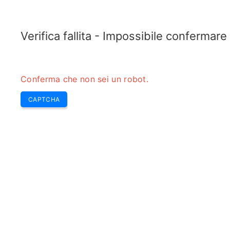
RADARTOPIX.COM
Cerca
Radar
Strumenti
Verifica fallita - Impossibile confermar
Conferma che non sei un robot.
CAPTCHA