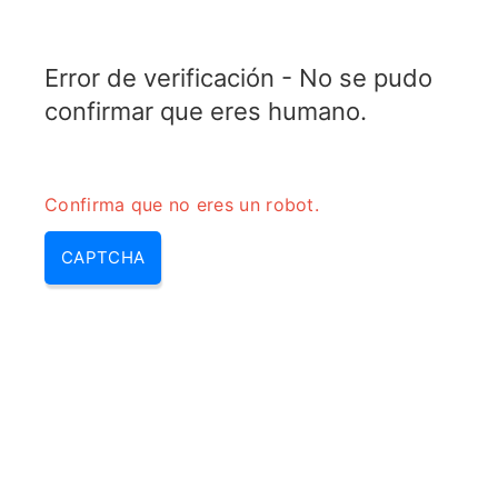
RADARTOPIX.COM
Error de verificación - No se pudo
MENU
confirmar que eres humano.
Confirma que no eres un robot.
CAPTCHA
Que es cw (cw que es, que es
un cw, sistema cw, que