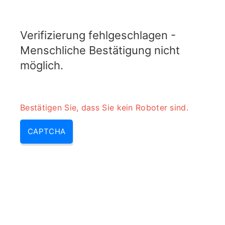
RADARTOPIX.COM
Verifizierung fehlgeschlagen -
MENU
Menschliche Bestätigung nicht
möglich.
Bestätigen Sie, dass Sie kein Roboter sind.
CAPTCHA
Pesa radar – aesa, pesa aesa |
pesa & aesa vs pesa