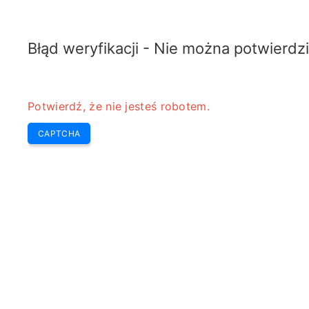
RADARTOPIX.COM
Szukaj
Radar
Narzędzia
Błąd weryfikacji - Nie można potwierdzi
Potwierdź, że nie jesteś robotem.
CAPTCHA