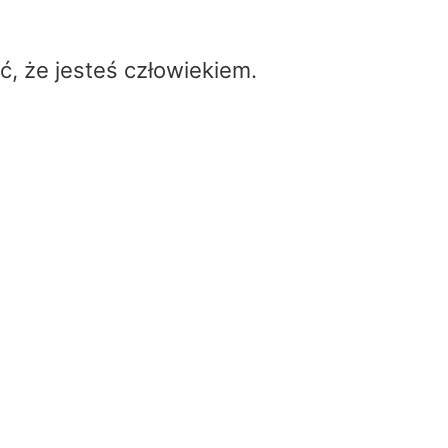
ć, że jesteś człowiekiem.
Polarymetr zasada działania –
polarymetr do czego służy
Home
/
Polarymetr zasada działania – polarymetr
czego służy
Polarymetr zasada działania – polarym
czego służy