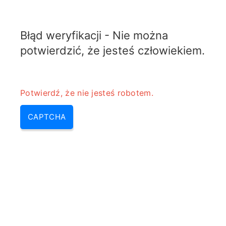
RADARTOPIX.COM
Błąd weryfikacji - Nie można
MENU
potwierdzić, że jesteś człowiekiem.
Potwierdź, że nie jesteś robotem.
CAPTCHA
Kalkulator niepewności
wzmocnienia z powodu