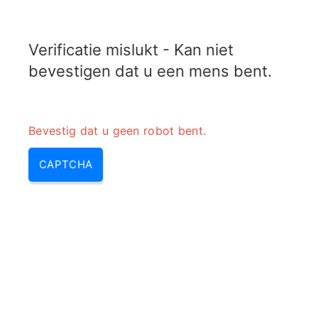
RADARTOPIX.COM
Verificatie mislukt - Kan niet
MENU
bevestigen dat u een mens bent.
Bevestig dat u geen robot bent.
CAPTCHA
Doppler effect – dopplereffect
& wat is het doppler effect