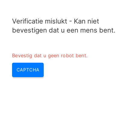
RADARTOPIX.COM
Verificatie mislukt - Kan niet
MENU
bevestigen dat u een mens bent.
Bevestig dat u geen robot bent.
CAPTCHA
Elektromagnetische
interferentie (wat is rfi, wat is