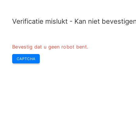
RADARTOPIX.COM
Zoeken
Radar
Gereedschap
Verificatie mislukt - Kan niet bevestig
Bevestig dat u geen robot bent.
CAPTCHA