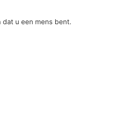
en dat u een mens bent.
Golflengte (golflengte symbool
eenheid golflengte, golfmeting)
Home
/
Golflengte (golflengte symbool, eenhe
golflengte, golfmeting)
Golflengte (golflengte symbool, een
golflengte, golfmeting)