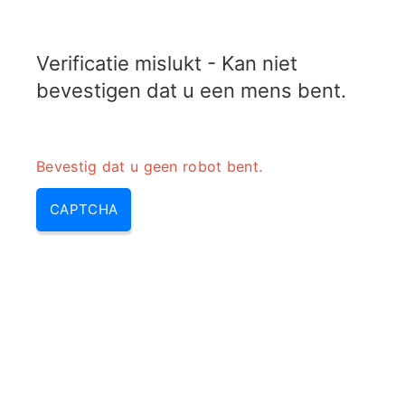
RADARTOPIX.COM
Verificatie mislukt - Kan niet
MENU
bevestigen dat u een mens bent.
Bevestig dat u geen robot bent.
CAPTCHA
Reflectiecoëfficiënt voor het
retourneren van