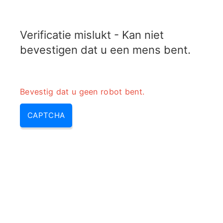
RADARTOPIX.COM
Verificatie mislukt - Kan niet
MENU
bevestigen dat u een mens bent.
Bevestig dat u geen robot bent.
CAPTCHA
Golflengte naar
frequentieomvormer