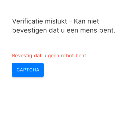
RADARTOPIX.COM
Verificatie mislukt - Kan niet
MENU
bevestigen dat u een mens bent.
Bevestig dat u geen robot bent.
CAPTCHA
Directe en gereflecteerde
stroom naar VSWR-