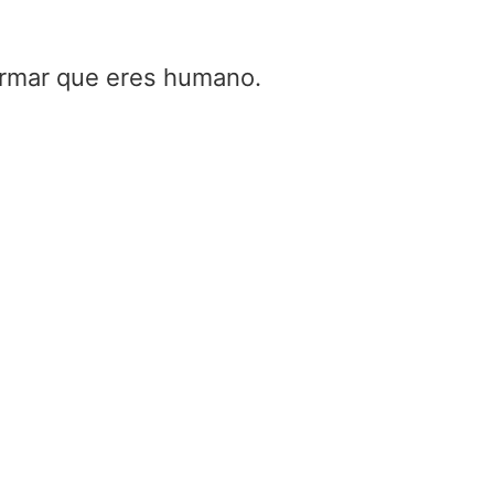
firmar que eres humano.
Servo – que es un servo | que e
servo & que es el servo
Home
/
Servo – que es un servo | que es servo
es el servo
En este artículo te enseñaremos ¿Qué hace un servo?
la función principal de un servo?, ¿Qué es un servo 
funciona?