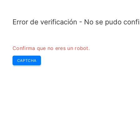
RADARTOPIX.COM
Buscar
Radar
Herramientas
Error de verificación - No se pudo con
Confirma que no eres un robot.
CAPTCHA