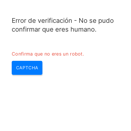
RADARTOPIX.COM
Error de verificación - No se pudo
MENU
confirmar que eres humano.
Confirma que no eres un robot.
CAPTCHA
Que es un transmisor
(transmisores y receptores,