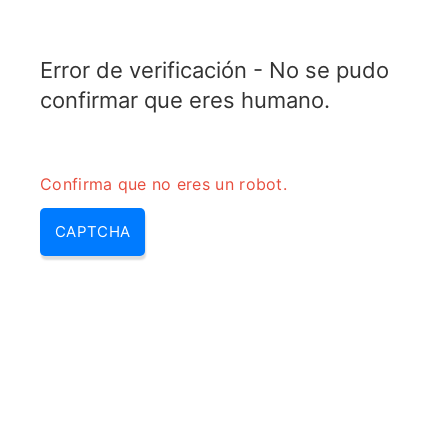
RADARTOPIX.COM
Error de verificación - No se pudo
MENU
confirmar que eres humano.
Confirma que no eres un robot.
CAPTCHA
Frecuencia de repeticion de
pulsos – prf ecografia