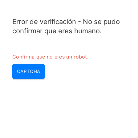
RADARTOPIX.COM
Error de verificación - No se pudo
MENU
confirmar que eres humano.
Confirma que no eres un robot.
CAPTCHA
Que es un radar doppler
(efecto doppler radar, el radar