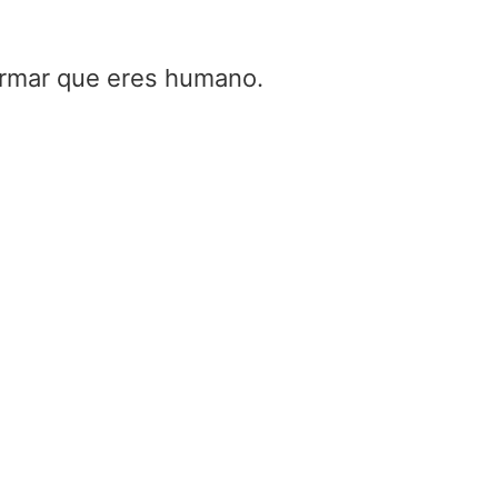
firmar que eres humano.
Radomo (radomo avion, radomo
radomo que es, que es un rado
Home
/
Radomo (radomo avion, radomos, ra
que es, que es un radomo)
Radomo (radomo avion, radomos, r
que es, que es un radomo)