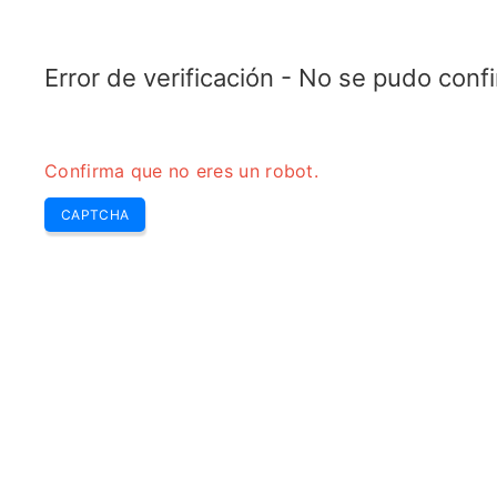
RADARTOPIX.COM
Buscar
Radar
Herramientas
Error de verificación - No se pudo con
Confirma que no eres un robot.
CAPTCHA