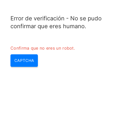
RADARTOPIX.COM
Error de verificación - No se pudo
MENU
confirmar que eres humano.
Confirma que no eres un robot.
CAPTCHA
Transceptor – que es un
transceptor & transceptor que