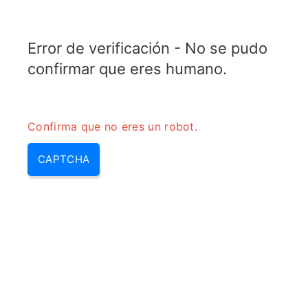
RADARTOPIX.COM
Error de verificación - No se pudo
MENU
confirmar que eres humano.
Confirma que no eres un robot.
CAPTCHA
Prf radar – pri radar, radar prf |
radar pri & prt radar