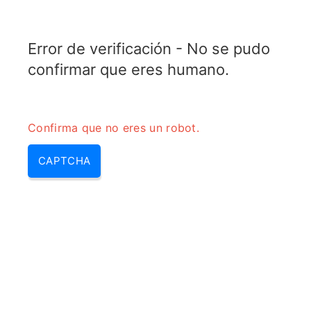
RADARTOPIX.COM
Error de verificación - No se pudo
MENU
confirmar que eres humano.
Confirma que no eres un robot.
CAPTCHA
Dbm to rms (dbm to vrms,
calculadora bc, calculadora de