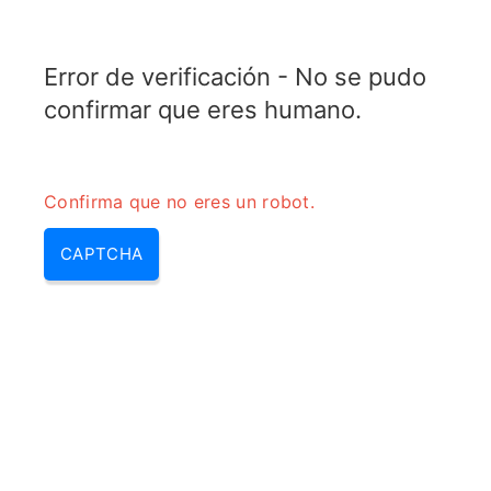
RADARTOPIX.COM
Error de verificación - No se pudo
MENU
confirmar que eres humano.
Confirma que no eres un robot.
CAPTCHA
Calculadora delta estrella –
resistencias en estrella