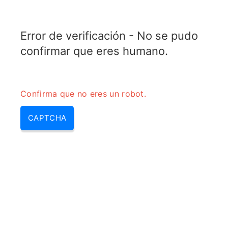
RADARTOPIX.COM
Error de verificación - No se pudo
MENU
confirmar que eres humano.
Confirma que no eres un robot.
CAPTCHA
Coeficiente de reflexion