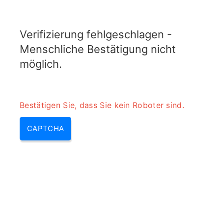
RADARTOPIX.COM
Verifizierung fehlgeschlagen -
MENU
Menschliche Bestätigung nicht
möglich.
Bestätigen Sie, dass Sie kein Roboter sind.
CAPTCHA
Sar – was bedeutet sar, was ist
sar | s a r & radar sar