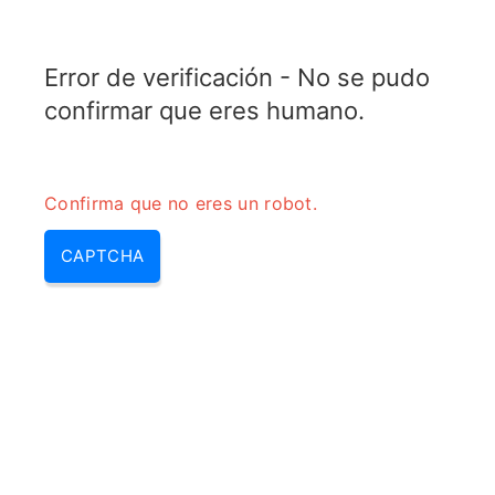
RADARTOPIX.COM
Error de verificación - No se pudo
MENU
confirmar que eres humano.
Confirma que no eres un robot.
CAPTCHA
Oops! That page can’t be